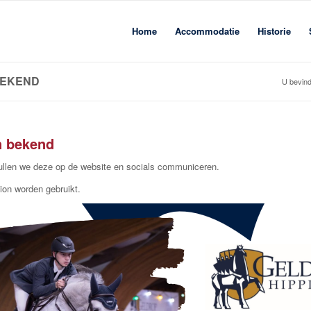
Home
Accommodatie
Historie
BEKEND
U bevindt
n bekend
 zullen we deze op de website en socials communiceren.
tion worden gebruikt.