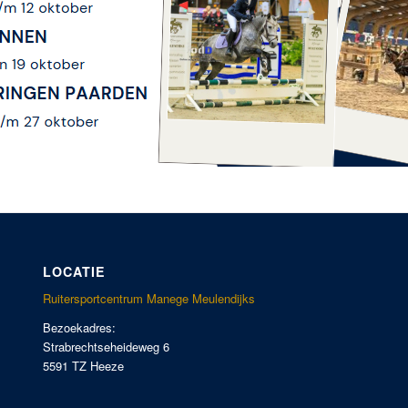
LOCATIE
Ruitersportcentrum Manege Meulendijks
Bezoekadres:
Strabrechtseheideweg 6
5591 TZ Heeze