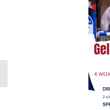
Prettige Kerstdagen en
een Gelukkig Nieuwjaar